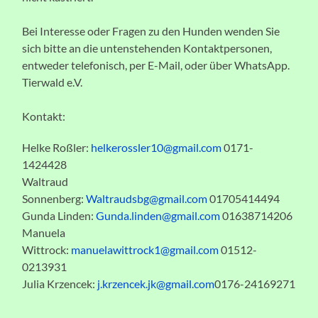
Bei Interesse oder Fragen zu den Hunden wenden Sie
sich bitte an die untenstehenden Kontaktpersonen,
entweder telefonisch, per E-Mail, oder über WhatsApp.
Tierwald e.V.
Kontakt:
Helke Roßler:
helkerossler10@gmail.com
0171-
1424428
Waltraud
Sonnenberg:
Waltraudsbg@gmail.com
01705414494
Gunda Linden:
Gunda.linden@gmail.com
01638714206
Manuela
Wittrock:
manuelawittrock1@gmail.com
01512-
0213931
Julia Krzencek:
j.krzencek.jk@gmail.com
0176-24169271