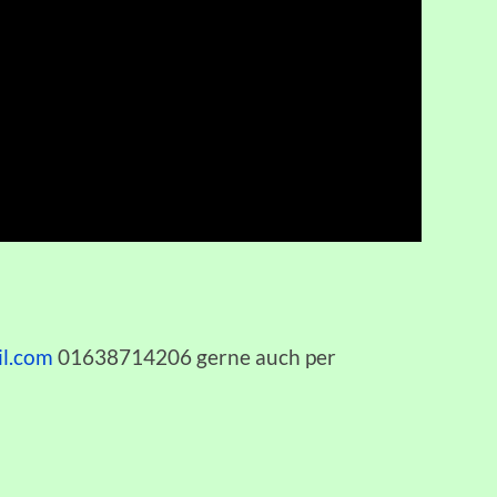
l.com
01638714206 gerne auch per