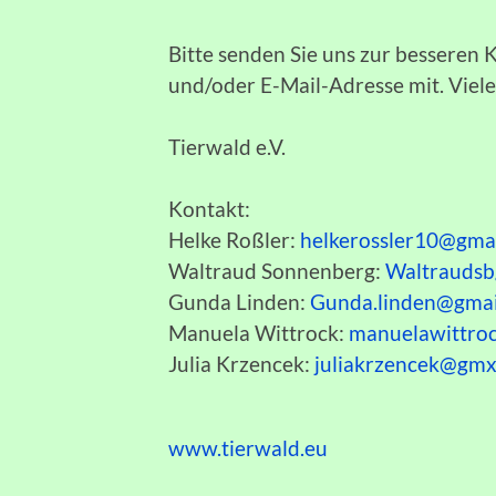
Bitte senden Sie uns zur bessere
und/oder E-Mail-Adresse mit. Viel
Tierwald e.V.
Kontakt:
Helke Roßler:
helkerossler10@gma
Waltraud Sonnenberg:
Waltrauds
Gunda Linden:
Gunda.linden@gmai
Manuela Wittrock:
manuelawittro
Julia Krzencek:
juliakrzencek@gmx
www.tierwald.eu