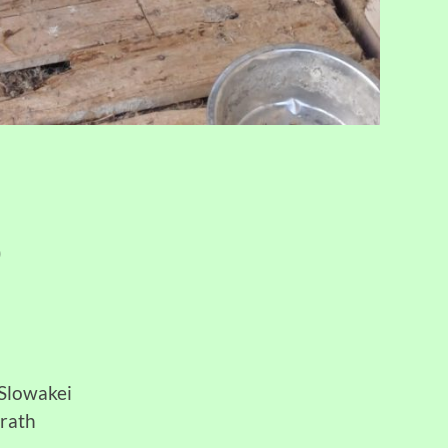
!)
/Slowakei
erath