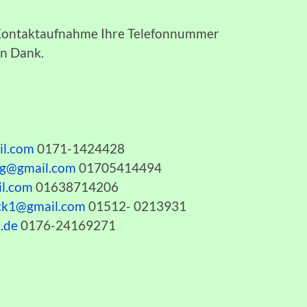
n Kontaktaufnahme Ihre Telefonnummer
en Dank.
il.com
0171-1424428
bg@gmail.com
01705414494
l.com
01638714206
ck1@gmail.com
01512- 0213931
.de
0176-24169271