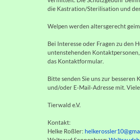
die Kastration/Sterilisation und de
Welpen werden altersgerecht geimpf
Bei Interesse oder Fragen zu den H
untenstehenden Kontaktpersonen, e
das Kontaktformular.
Bitte senden Sie uns zur bessere
und/oder E-Mail-Adresse mit. Viel
Tierwald e.V.
Kontakt:
Helke Roßler:
helkerossler10@gma
Waltraud Sonnenberg:
Waltrauds