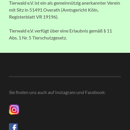
Tierwald e.V. ist ein als gemeinnützig anerkannter Verein
mit Sitz in 51491 Overath (Amtsgericht Köln,
Registerblatt VR 19196).
Tierwald e.V. verfügt über eine Erlaubnis gemäß § 11
Abs. 1 Nr. 5 Tierschutzgesetz.
Sie finden uns auch auf Instagram und Facebook: