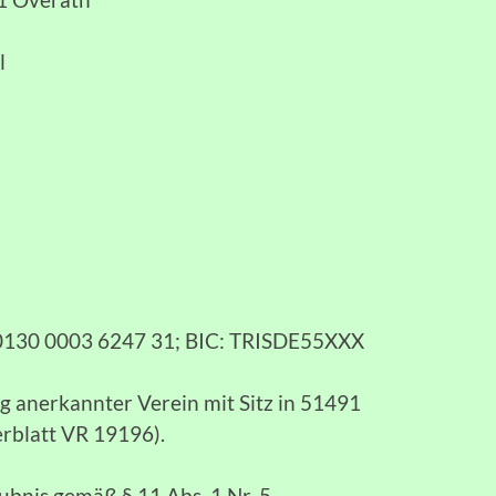
l
 0130 0003 6247 31; BIC: TRISDE55XXX
zig anerkannter Verein mit Sitz in 51491
erblatt VR 19196).
aubnis gemäß § 11 Abs. 1 Nr. 5