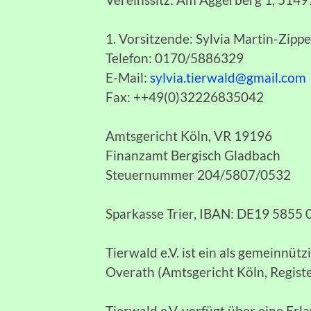
1. Vorsitzende: Sylvia Martin-Zippe
Telefon: 0170/5886329
E-Mail:
sylvia.tierwald@gmail.com
Fax: ++49(0)32226835042
Amtsgericht Köln, VR 19196
Finanzamt Bergisch Gladbach
Steuernummer 204/5807/0532
Sparkasse Trier, IBAN: DE19 5855
Tierwald e.V. ist ein als gemeinnüt
Overath (Amtsgericht Köln, Regist
Tierwald e.V. verfügt über eine Erl