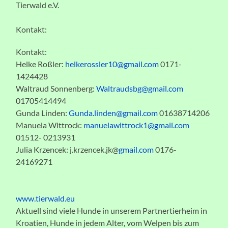
Tierwald e.V.
Kontakt:
Kontakt:
Helke Roßler:
helkerossler10@gmail.com
0171-
1424428
Waltraud Sonnenberg:
Waltraudsbg@gmail.com
01705414494
Gunda Linden:
Gunda.linden@gmail.com
01638714206
Manuela Wittrock:
manuelawittrock1@gmail.com
01512- 0213931
Julia Krzencek: j.krzencek.jk@
gmail.com
0176-
24169271
www.tierwald.eu
Aktuell sind viele Hunde in unserem Partnertierheim in
Kroatien, Hunde in jedem Alter, vom Welpen bis zum