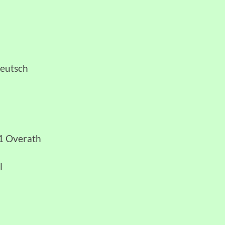
Deutsch
91 Overath
l