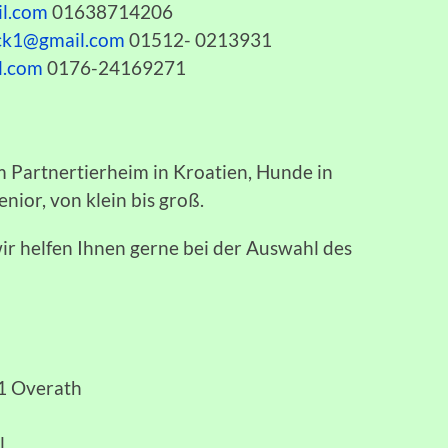
l.com
01638714206
ck1@gmail.com
01512- 0213931
l.com
0176-24169271
m Partnertierheim in Kroatien, Hunde in
nior, von klein bis groß.
wir helfen Ihnen gerne bei der Auswahl des
91 Overath
l