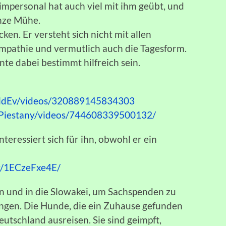
heimpersonal hat auch viel mit ihm geübt, und
nze Mühe.
ken. Er versteht sich nicht mit allen
ympathie und vermutlich auch die Tagesform.
e dabei bestimmt hilfreich sein.
aldEv/videos/320889145834303
kPiestany/videos/744608339500132/
teressiert sich für ihn, obwohl er ein
v/1ECzeFxe4E/
n und in die Slowakei, um Sachspenden zu
ngen. Die Hunde, die ein Zuhause gefunden
utschland ausreisen. Sie sind geimpft,