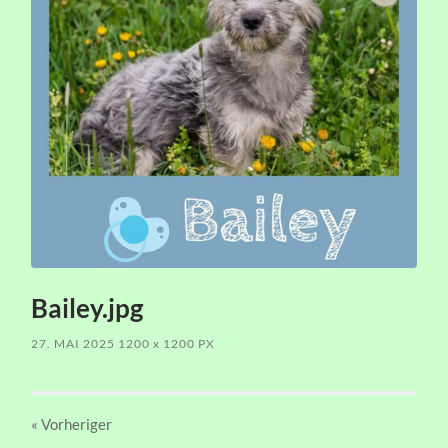
Bailey.jpg
27. MAI 2025
1200
x
1200 PX
« Vorheriger