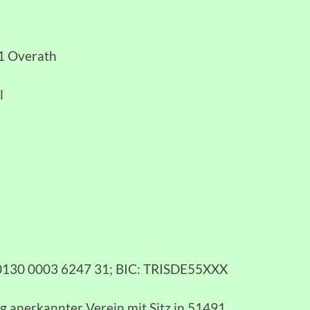
91 Overath
l
 0130 0003 6247 31; BIC: TRISDE55XXX
zig anerkannter Verein mit Sitz in 51491