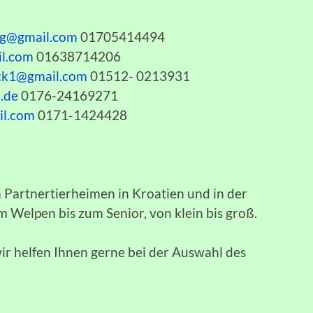
bg@gmail.com
01705414494
l.com
01638714206
ck1@gmail.com
01512- 0213931
.de
0176-24169271
il.com
0171-1424428
n Partnertierheimen in Kroatien und in der
m Welpen bis zum Senior, von klein bis groß.
wir helfen Ihnen gerne bei der Auswahl des