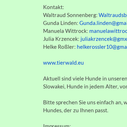
Kontakt:
Waltraud Sonnenberg:
Waltrauds
Gunda Linden:
Gunda.linden@gmai
Manuela Wittrock:
manuelawittro
Julia Krzencek:
juliakrzencek@gmx
Helke Roßler:
helkerossler10@gma
www.tierwald.eu
Aktuell sind viele Hunde in unsere
Slowakei, Hunde in jedem Alter, vo
Bitte sprechen Sie uns einfach an, 
Hundes, der zu Ihnen passt.
Impressum: