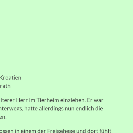
)
/Kroatien
erath
 älterer Herr im Tierheim einziehen. Er war
nterwegs, hatte allerdings nun endlich die
sen.
ossen in einem der Freigehege und dort fühlt