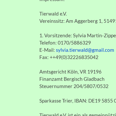
Tierwald e.V.
Vereinssitz: Am Aggerberg 1, 514
1. Vorsitzende: Sylvia Martin-Zippe
Telefon: 0170/5886329
E-Mail:
sylvia.tierwald@gmail.com
Fax: ++49(0)32226835042
Amtsgericht Köln, VR 19196
Finanzamt Bergisch Gladbach
Steuernummer 204/5807/0532
Sparkasse Trier, IBAN: DE19 5855
Tierwald e.V. ist ein als gemeinnüt